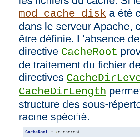
les fichiers du cache. Si 
a été 
mod_cache_disk
dans le serveur Apache, c
être définie. L'absence de 
directive
prov
CacheRoot
de traitement du fichier d
directives
CacheDirLev
permett
CacheDirLength
structure des sous-réperto
racine spécifié.
CacheRoot
 c
:/
cacheroot