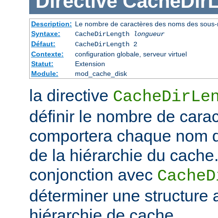
Directive
CacheDir
Description:
Le nombre de caractères des noms des sous-r
Syntaxe:
CacheDirLength
longueur
Défaut:
CacheDirLength 2
Contexte:
configuration globale, serveur virtuel
Statut:
Extension
Module:
mod_cache_disk
la directive
CacheDirLe
définir le nombre de cara
comportera chaque nom d
de la hiérarchie du cache. 
conjonction avec
CacheD
déterminer une structure 
hiérarchie de cache.