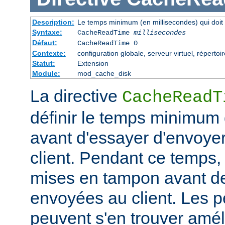
Description:
Le temps minimum (en millisecondes) qui doit 
Syntaxe:
CacheReadTime
millisecondes
Défaut:
CacheReadTime 0
Contexte:
configuration globale, serveur virtuel, répertoi
Statut:
Extension
Module:
mod_cache_disk
La directive
CacheReadT
définir le temps minimum q
avant d'essayer d'envoye
client. Pendant ce temps,
mises en tampon avant de
envoyées au client. Les 
peuvent s'en trouver amél