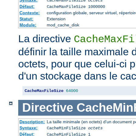
CacheMaxFileSize
octets
Défaut:
CacheMaxFileSize 1000000
Contexte:
configuration globale, serveur virtuel, répertoi
Statut:
Extension
Module:
mod_cache_disk
La directive
CacheMaxFi
définir la taille maximale
octets, pour que celui-ci p
d'un stockage dans le ca
CacheMaxFileSize
64000
Directive
CacheMinF
Description:
La taille minimale (en octets) d'un document p
Syntaxe:
CacheMinFileSize
octets
Défaut:
CacheMinFileSize 1