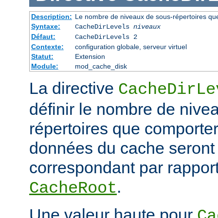
Description:
Le nombre de niveaux de sous-répertoires qu
Syntaxe:
CacheDirLevels
niveaux
Défaut:
CacheDirLevels 2
Contexte:
configuration globale, serveur virtuel
Statut:
Extension
Module:
mod_cache_disk
La directive
CacheDirLe
définir le nombre de nive
répertoires que comporter
données du cache seront
correspondant par rapport
.
CacheRoot
Une valeur haute pour
Ca