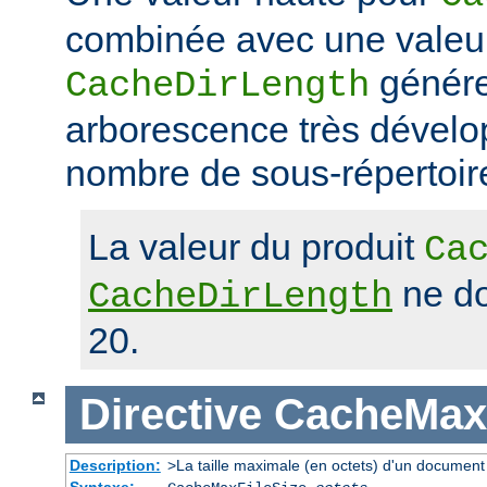
combinée avec une valeu
génére
CacheDirLength
arborescence très dévelop
nombre de sous-répertoir
La valeur du produit
Ca
ne do
CacheDirLength
20.
Directive
CacheMaxF
Description:
>La taille maximale (en octets) d'un document
Syntaxe: