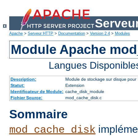
Serveu
Apache
>
Serveur HTTP
>
Documentation
>
Version 2.4
>
Modules
Module Apache mod
Langues Disponible
Description:
Module de stockage sur disque pour l
Statut:
Extension
Identificateur de Module:
cache_disk_module
Fichier Source:
mod_cache_disk.c
Sommaire
implémen
mod_cache_disk