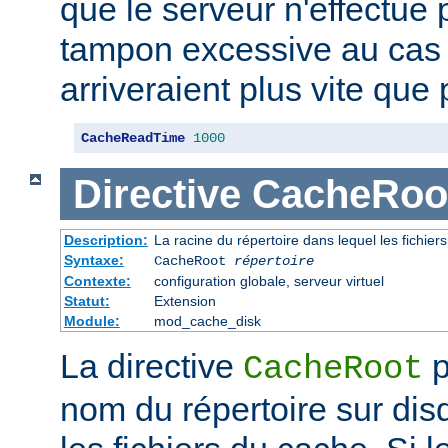
que le serveur n'effectue
tampon excessive au cas
arriveraient plus vite que 
CacheReadTime
1000
Directive
CacheRoo
Description:
La racine du répertoire dans lequel les fichie
Syntaxe:
CacheRoot
répertoire
Contexte:
configuration globale, serveur virtuel
Statut:
Extension
Module:
mod_cache_disk
La directive
p
CacheRoot
nom du répertoire sur dis